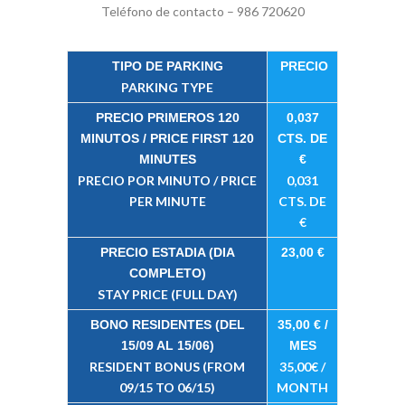
Teléfono de contacto – 986 720620
TIPO DE PARKING
PRECIO
PARKING TYPE
PRECIO PRIMEROS 120
0,037
MINUTOS / PRICE FIRST 120
CTS. DE
MINUTES
€
PRECIO POR MINUTO / PRICE
0,031
PER MINUTE
CTS. DE
€
PRECIO ESTADIA (DIA
23,00 €
COMPLETO)
STAY PRICE (FULL DAY)
BONO RESIDENTES (DEL
35,00 € /
15/09 AL 15/06)
MES
RESIDENT BONUS (FROM
35,00€ /
09/15 TO 06/15)
MONTH