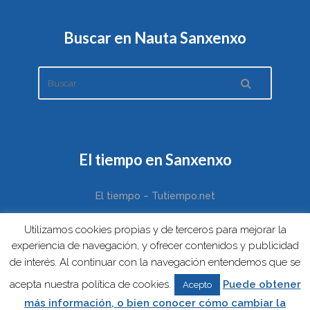
Buscar en Nauta Sanxenxo
El tiempo en Sanxenxo
El tiempo – Tutiempo.net
Utilizamos cookies propias y de terceros para mejorar la
experiencia de navegación, y ofrecer contenidos y publicidad
de interés. Al continuar con la navegación entendemos que se
acepta nuestra política de cookies.
Puede obtener
Acepto
Copyright © 2017 Nauta Sanxenxo. Nauta Sanxenxo.
Política de
más información, o bien conocer cómo cambiar la
privacidad