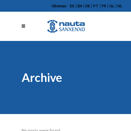
Idiomas:
|
|
|
|
|
|
ES
EN
DE
PT
FR
GL
NL
Archive
No posts were found.