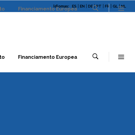
Idiomas:
|
|
|
|
|
|
ES
EN
DE
PT
FR
GL
NL
to
Financiamento Europea
to
Financiamento Europea